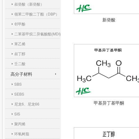
叔癸酸（新癸酸）
领苯二甲酸二丁酯（DBP）
新癸酸
邻甲酚
二苯基甲烷二异氰酸酯(MDI)
苯乙烯
叔丁醇
壬二酸
高分子材料
SBS
SEBS
甲基异丁基甲酮
尼龙6、尼龙66
SIS
聚丙烯
环氧树脂