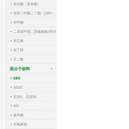
叔癸酸（新癸酸）
领苯二甲酸二丁酯（DBP）
邻甲酚
二苯基甲烷二异氰酸酯(MDI)
苯乙烯
叔丁醇
壬二酸
高分子材料
SBS
SEBS
尼龙6、尼龙66
SIS
聚丙烯
环氧树脂